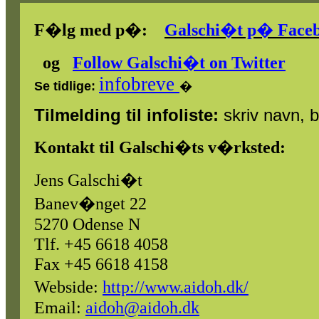
F�lg med
p�:
Galschi�t p� Face
og
Follow
Galschi�t
on
Twitter
infobreve
Se tidlige:
�
Tilmelding til infoliste:
skriv navn, by
Kontakt til Galschi�ts v�rksted:
Jens Galschi�t
Banev�nget 22
5270 Odense N
Tlf.
+45 6618 4058
Fax +45 6618 4158
Webside
:
http://www.aidoh.dk/
Email:
aidoh@aidoh.dk