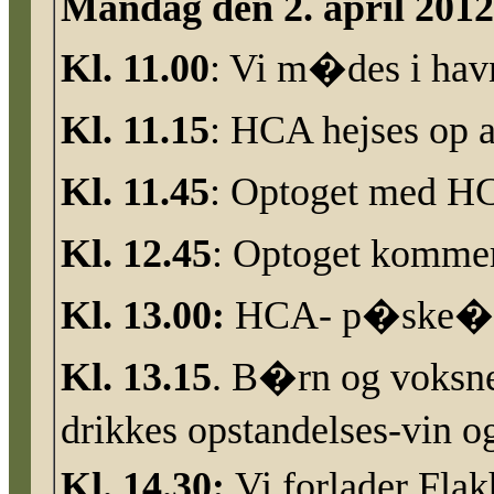
Mandag den 2. april 201
Kl. 11.00
: Vi m�des i ha
Kl. 11.15
: HCA hejses op a
Kl. 11.45
: Optoget med HC
Kl. 12.45
: Optoget kommer
Kl. 13.00:
HCA- p�ske�gget
Kl. 13.15
. B�rn og voksne
drikkes
opstandelses-vin
og
Kl. 14.30:
Vi forlader Flak