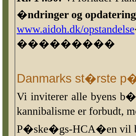
�ndringer og opdatering
www.aidoh.dk/opstandelse
���������
Danmarks st�rste p�
Vi inviterer alle byens 
kannibalisme er forbudt, 
P�ske�gs-HCA�en
vil 