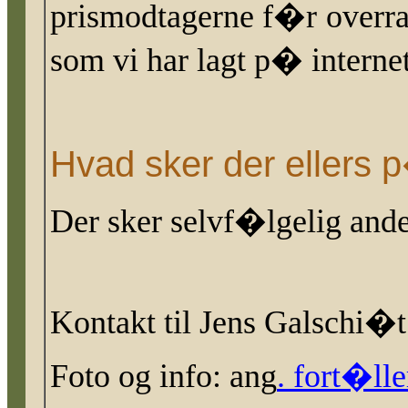
prismodtagerne f�r overra
som vi har lagt p� interne
Hvad sker der ellers
Der sker selvf�lgelig and
Kontakt til Jens Galschi�t
Foto og info: ang
. fort�l