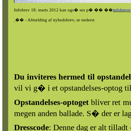
Infobrev 18. marts 2012 kan ogs� ses
p�
��
��
infobrev
��
- Afmelding af nyhedsbrev, se nederst
Du inviteres hermed til opstandel
vil vi g� i et opstandelses-optog ti
Opstandelses-optoget
bliver ret 
megen anden ballade. S� der er lag
Dresscode
: Denne dag er alt tillad