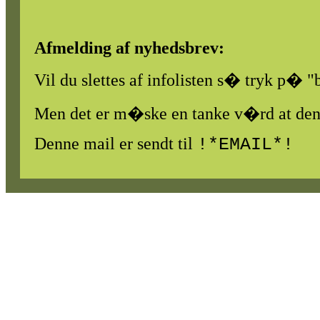
Afmelding af nyhedsbrev:
Vil du slettes af infolisten s� tryk p�
Men det er m�ske en tanke v�rd at denne
Denne mail er sendt
til
!
*EMAIL*!