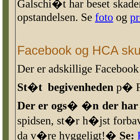
Galschi�t har beset skader
opstandelsen. Se
foto
og
pr
Facebook og HCA sku
Der er adskillige Faceboo
St�t begivenheden
p� 
Der er ogs� �n der har
spidsen, st�r h�jst forbav
da v�re hyggeligt!
�
Se: