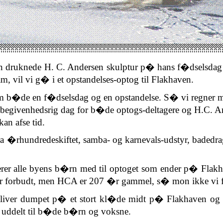
 druknede H. C. Andersen skulptur p� hans f�dselsdag de
m, vil vi g� i et opstandelses-optog til Flakhaven.
e om b�de en f�dselsdag og en opstandelse. S� vi regner 
en begivenhedsrig dag for b�de
optogs-deltagere
og H.C. And
an afse tid.
 fra �rhundredeskiftet, samba- og karnevals-udstyr, badedra
erer alle byens b�rn med til optoget som ender p� Fla
 er forbudt, men HCA er 207 �r gammel, s� mon ikke vi f
g bliver dumpet p� et stort kl�de midt p� Flakhaven og
ve uddelt til b�de b�rn og voksne.