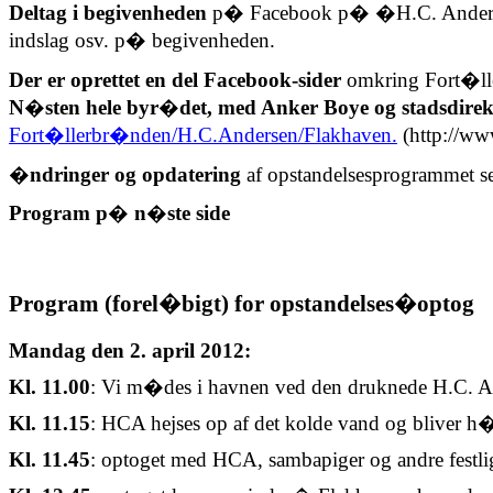
Deltag i begivenheden
p� Facebook p� �H.C. Anderse
indslag osv. p� begivenheden.
Der er oprettet en del
Facebook-sider
omkring Fort�lle
N�sten hele byr�det, med Anker Boye og stadsdirekt
Fort�llerbr�nden/H.C.Andersen/Flakhaven
.
(
http://w
�ndringer og opdatering
af opstandelsesprogrammet 
Program p� n�ste side
Program (forel�bigt) for opstandelses�optog
Mandag den 2. april 2012:
Kl. 11.00
: Vi m�des i havnen ved den druknede H.C. And
Kl. 11.15
: HCA hejses op af det kolde vand og bliver h�
Kl. 11.45
: optoget med HCA, sambapiger og andre festl