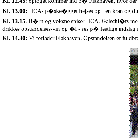
Kl. 12.45
: optoget kommer ind p� Flakhaven, hvor der 
Kl. 13.00:
HCA- p�ske�gget hejses op i en kran og du
Kl. 13.15
. B�rn og voksne spiser HCA. Galschi�ts medar
drikkes
opstandelses-vin
og �l - ses p� festlige indslag 
Kl. 14.30:
Vi forlader Flakhaven. Opstandelsen er fuldbr