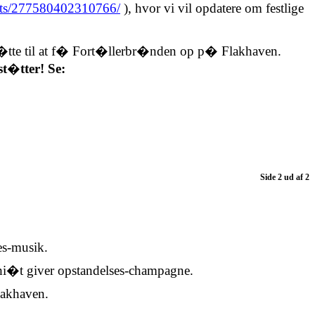
nts/277580402310766/
), hvor vi vil opdatere om festlige
�tte til at f� Fort�llerbr�nden op p� Flakhaven.
t�tter! Se:
Side 2 ud af 2
es-musik.
chi�t giver opstandelses-champagne.
lakhaven.