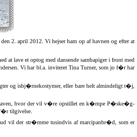
n 2. april 2012. Vi hejser ham op af havnen og efter at
med at lave et optog med dansende sambapiger i front med
ersen. Vi har bl.a. invite­ret Tina Turner, som jo f�r har
gter og isbj�rnekostymer, eller bare helt almindeligt t�j,
khaven, hvor der vil v�re opstillet en k�mpe P�ske�g-
�r tilgivelse.
 ud vil der str�mme tusindvis af marcipanbr�d, som er