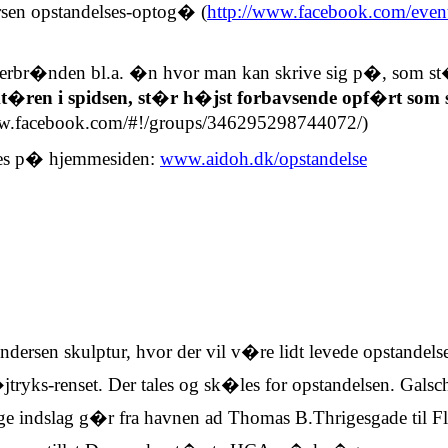
n opstandelses-optog� (
http://www.facebook.com/eve
rbr�nden bl.a. �n hvor man kan skrive sig p�, som st
�ren i spidsen, st�r h�jst forbavsende opf�rt som s
ww.facebook.com/#!/groups/346295298744072/)
ses p� hjemmesiden:
www.aidoh.dk/opstandelse
ersen skulptur, hvor der vil v�re lidt levede opstandels
jtryks-renset. Der tales og sk�les for opstandelsen. Gals
ige indslag g�r fra havnen ad Thomas
B
.Thrigesgade
til F