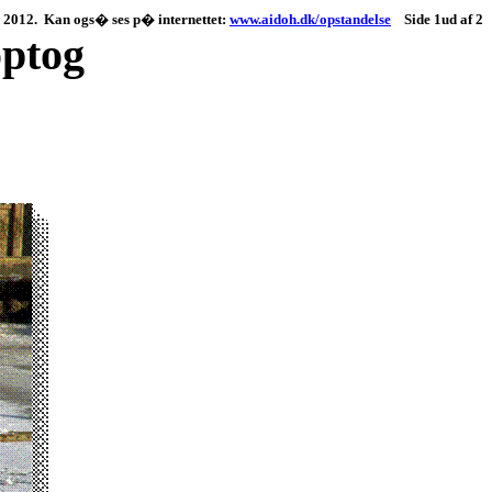
s 2012.
Kan ogs� ses p� internettet:
www.aidoh.dk/opstandelse
Side 1ud af 2
optog