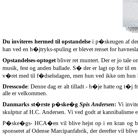
Du inviteres hermed til opstandelse
i p�skeugen af den
han ved en h�jtryks-spuling er blevet renset for havnesla
Opstandelses-optoget
bliver ret muntert. Der er jo tal
musik, fest og anden ballade. S� der er lagt op for til 
v�ret med til f�dselsdagen, men hun ved ikke om hun k
Dresscode
: Denne dag er alt tilladt - h�je hatte og t�j
alle er velkommen.
Danmarks st�rste p�ske�g
Spis Andersen
:
Vi invit
skulptur af H.C. Andersen. Vi ved godt at kannibalisme
P�ske�gs-
HCA�en
vil blive hejst op i en kran o
sponseret af Odense Marcipanfabrik, der derefter vil bli