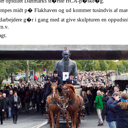
er opstillet Danmarks st�rste
HCA-p�ske�g
.
mpes midt p� Flakhaven og ud kommer tusindvis af ma
bejdere g�r i gang med at give skulpturen en oppudsning
m.v.
agt.