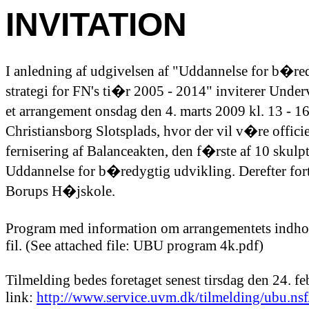
INVITATION
I anledning af udgivelsen af "Uddannelse for b�re
strategi for FN's ti�r 2005 - 2014" inviterer Underv
et arrangement onsdag den 4. marts 2009 kl. 13 - 
Christiansborg Slotsplads, hvor der vil v�re offic
fernisering af Balanceakten, den f�rste af 10 skulpt
Uddannelse for b�redygtig udvikling. Derefter fo
Borups H�jskole.
Program med information om arrangementets indho
fil. (See 
attached
 file: UBU program 4k.pdf)
Tilmelding bedes foretaget senest tirsdag den 24. fe
link: 
http://www.service.uvm.dk/tilmelding/ubu.ns