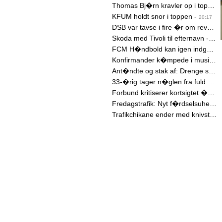
Thomas Bj�rn kravler op i toppen af US Masters
KFUM holdt snor i toppen
-
20:17
DSB var tavse i fire �r om revner i IC4-tog
Skoda med Tivoli til efternavn
-
20:0
FCM H�ndbold kan igen indg� kontrakter
1
Konfirmander k�mpede i musical
Ant�ndte og stak af: Drenge satte ild til motorcykel
33-�rig tager n�glen fra fuld bilist
Forbund kritiserer kortsigtet �konomisk event-st�tte
Fredagstrafik: Nyt f�rdselsuheld p� motorvejen
Trafikchikane ender med knivstik
-