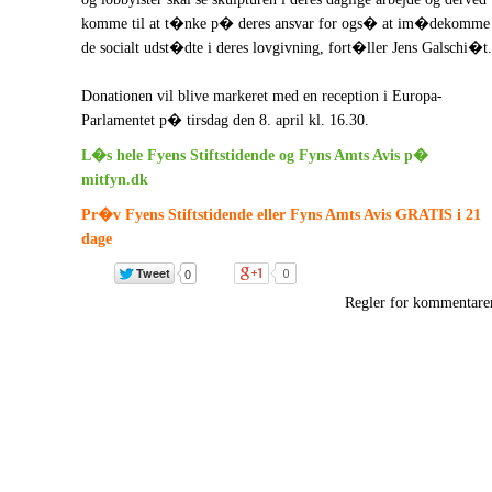
komme til at t�nke p� deres ansvar for ogs� at im�dekomme
de socialt udst�dte i deres lovgivning, fort�ller Jens Galschi�t.
Donationen vil blive markeret med en reception i Europa-
Parlamentet p� tirsdag den 8. april kl. 16.30.
L�s hele Fyens Stiftstidende og Fyns Amts Avis p�
mitfyn.dk
Pr�v Fyens Stiftstidende eller Fyns Amts Avis GRATIS i 21
dage
Regler for kommentare