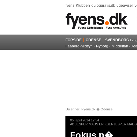
fyens
Klubben
guloggratis.dk
ugeaviser
v
FORSIDE
ODENSE
SVENDBORG
Lan
Faaborg-Midtfyn
Nyborg
Middelfart
As
Du er her:
Fyens.dk
�
Odense
05. april 2014 12:54
Af:
JESPER MADS ERIKSEN
JESPER MADS
Fokus p�