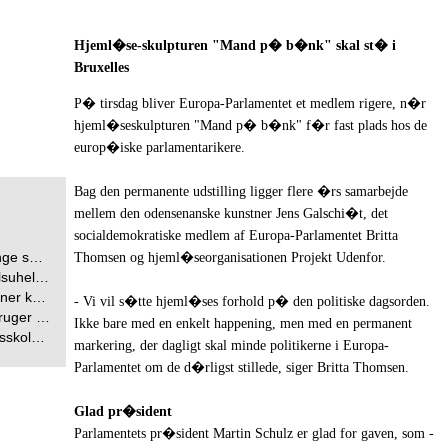
Hjeml�se-skulpturen "Mand p� b�nk" skal st� i
Bruxelles
P� tirsdag bliver Europa-Parlamentet et medlem rigere, n�r
hjeml�seskulpturen "Mand p� b�nk" f�r fast plads hos de
europ�iske parlamentarikere.
Bag den permanente udstilling ligger flere �rs samarbejde
mellem den odensenanske kunstner Jens Galschi�t, det
socialdemokratiske medlem af Europa-Parlamentet Britta
torcykel
Thomsen og hjeml�seorganisationen Projekt Udenfor.
otorvejen
rafikuheld
- Vi vil s�tte hjeml�ses forhold p� den politiske dagsorden.
etjeneste
Ikke bare med en enkelt happening, men med en permanent
ste dage
markering, der dagligt skal minde politikerne i Europa-
Parlamentet om de d�rligst stillede, siger Britta Thomsen.
Glad pr�sident
Parlamentets pr�sident Martin Schulz er glad for gaven, som -