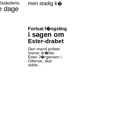
lsskolens
men stadig k�
e dage
Fortsat f�ngsling
i sagen om
Ester-drabet
Den mand politiet
mener dr�bte
Ester J�rgensen i
Odense, skal
sidde...