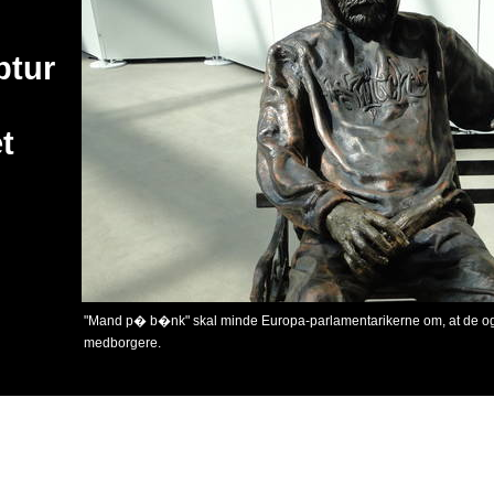
ptur
t
"Mand p� b�nk" skal minde Europa-parlamentarikerne om, at de ogs�
medborgere.