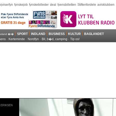
ejviserfyn
fynskejob
fynskebilleder
deal
fyensbilletten
Stiftenfordele
avisklubben
SPORT
INDLAND
BUSINESS
KULTUR
BAGLANDET
geland �r�
sens
Kerteminde
Nordfyn
Bil, b�d, camping
Tip os!
 ERIKSEN