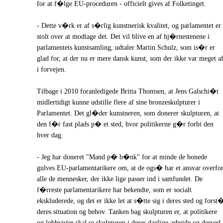
for at f�lge EU-proceduren - officielt gives af Folketinget.
- Dette v�rk er af s�rlig kunstnerisk kvalitet, og parlamentet er
stolt over at modtage det. Det vil blive en af hj�rnestenene i
parlamentets kunstsamling, udtaler Martin Schulz, som is�r er
glad for, at der nu er mere dansk kunst, som der ikke var meget a
i forvejen.
Tilbage i 2010 foranledigede Britta Thomsen, at Jens Galschi�t
midlertidigt kunne udstille flere af sine bronzeskulpturer i
Parlamentet. Det gl�der kunstneren, som donerer skulpturen, at
den f�r fast plads p� et sted, hvor politikerne g�r forbi den
hver dag.
- Jeg har doneret "Mand p� b�nk" for at minde de bonede
gulves EU-parlamentarikere om, at de ogs� har et ansvar overfo
alle de mennesker, der ikke lige passer ind i samfundet. De
f�rreste parlamentarikere har bekendte, som er socialt
ekskluderede, og det er ikke let at s�tte sig i deres sted og forst
deres situation og behov. Tanken bag skulpturen er, at politikere
og lobbyister skal se skulpturen i deres daglige arbejde og derved