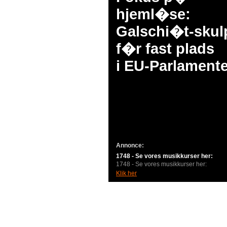
hjeml�se:
Galschi�t-skul
f�r fast plads
i EU-Parlamente
Annonce:
1748 - Se vores musikkurser her:
1748 - Se vores musikkurser her:
Klik her