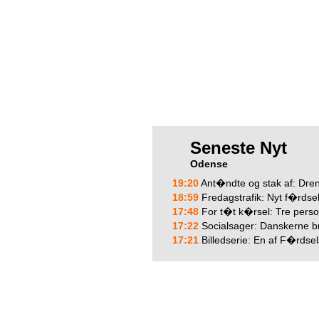
Seneste Nyt
Odense
19:20
Ant�ndte og stak af: Drenge satte ild til mo
18:59
Fredagstrafik: Nyt f�rdselsuheld p� m
17:48
For t�t k�rsel: Tre personer k�rt til OUH efter t
17:22
Socialsager: Danskerne bruger ny sladr
17:21
Billedserie: En af F�rdselsskolens sid