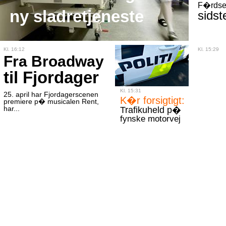
F�rdse
-
20:24
ny sladretjeneste
sidst
-
20:09
2
-
Kl. 16:12
Kl. 15:29
19:40
Fra Broadway
-
19:26
til Fjordager
-
19:20
-
19:19
Kl. 15:31
25. april har Fjordagerscenen
-
19:18
K�r forsigtigt:
premiere p� musicalen Rent,
-
18:59
har...
Trafikuheld p�
fynske motorvej
18:49