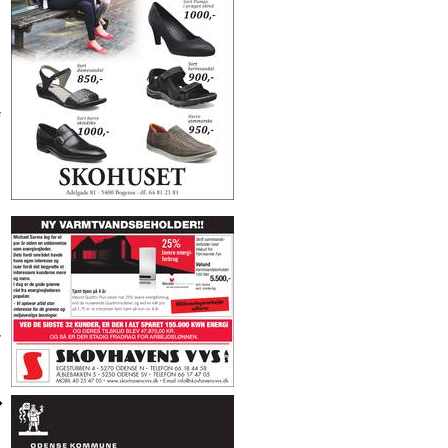
f
r
�