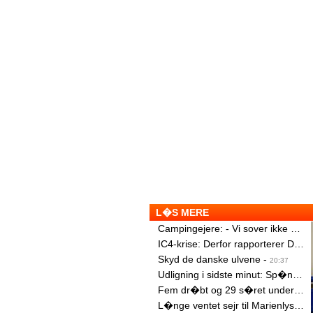
L�S MERE
Campingejere: - Vi sover ikke om natten
IC4-krise: Derfor rapporterer DSB f�rst revner nu
Skyd de danske ulvene
-
20:37
Udligning i sidste minut: Sp�nding intakt i bundstrid
Fem dr�bt og 29 s�ret under kampe i Filippinerne
L�nge ventet sejr til Marienlyst
-
2