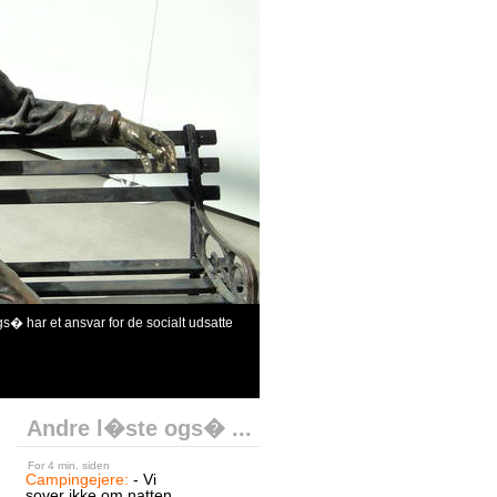
 har et ansvar for de socialt udsatte
Andre l�ste ogs� ...
For 4 min. siden
Campingejere:
- Vi
sover ikke om natten