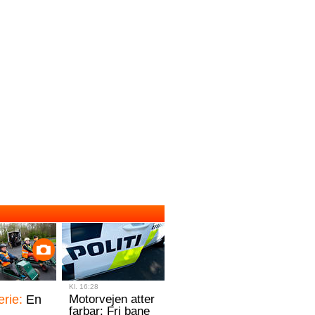
Kl. 16:28
erie:
En
Motorvejen atter
farbar: Fri bane