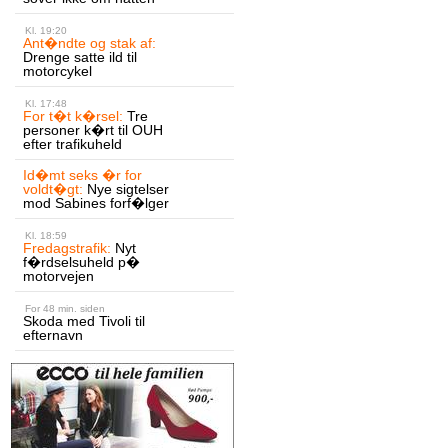
Kl. 19:20
Ant�ndte og stak af:
Drenge satte ild til
motorcykel
Kl. 17:48
For t�t k�rsel:
Tre
personer k�rt til OUH
efter trafikuheld
Id�mt seks �r for
voldt�gt:
Nye sigtelser
mod Sabines forf�lger
Kl. 18:59
Fredagstrafik:
Nyt
f�rdselsuheld p�
motorvejen
For 48 min. siden
Skoda med Tivoli til
efternavn