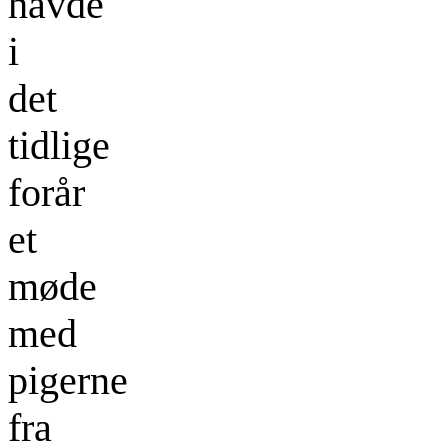
havde
i
det
tidlige
forår
et
møde
med
pigerne
fra