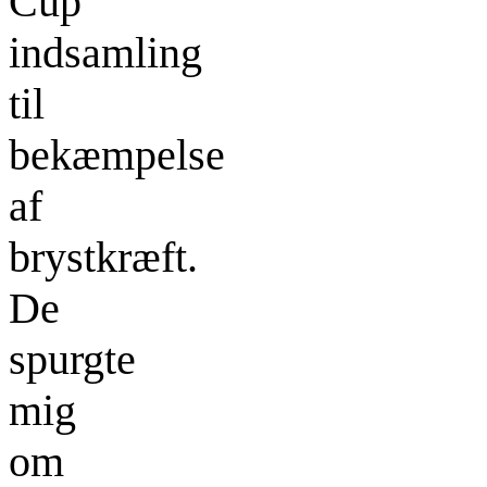
Cup
indsamling
til
bekæmpelse
af
brystkræft.
De
spurgte
mig
om