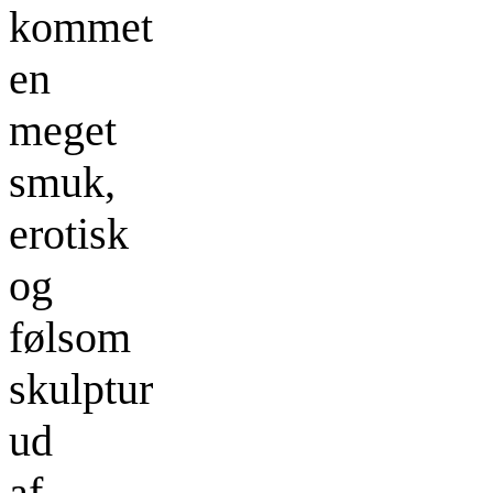
kommet
en
meget
smuk,
erotisk
og
følsom
skulptur
ud
af.