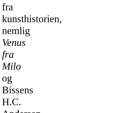
fra
kunsthistorien,
nemlig
Venus
fra
Milo
og
Bissens
H.C.