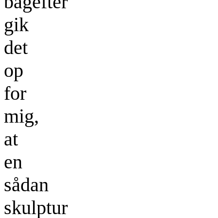
bagefter
gik
det
op
for
mig,
at
en
sådan
skulptur