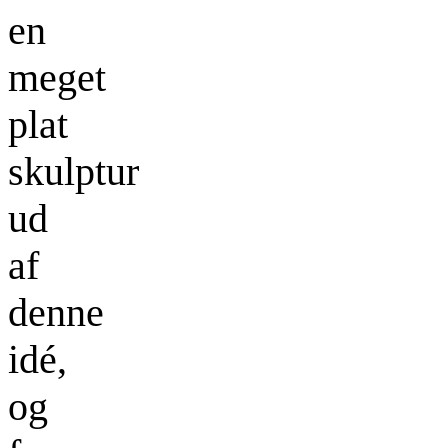
en
meget
plat
skulptur
ud
af
denne
idé,
og