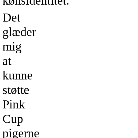
kønsidentitet.
Det
glæder
mig
at
kunne
støtte
Pink
Cup
pigerne