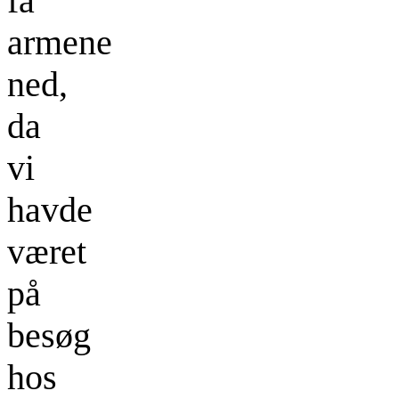
få
armene
ned,
da
vi
havde
været
på
besøg
hos