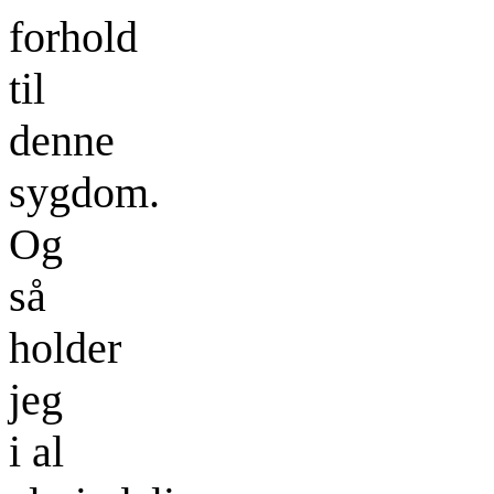
forhold
til
denne
sygdom.
Og
så
holder
jeg
i al