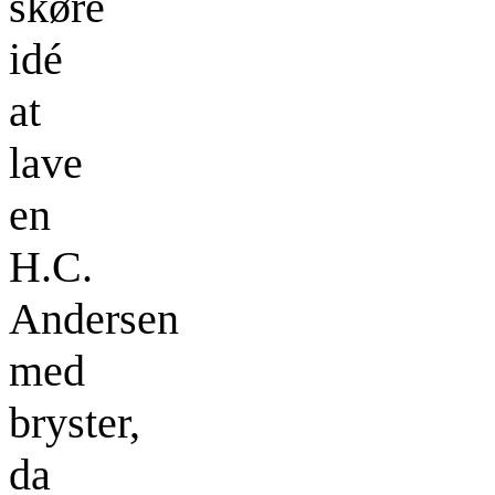
skøre
idé
at
lave
en
H.C.
Andersen
med
bryster,
da