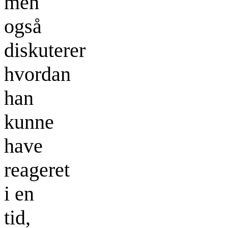
men
også
diskuterer
hvordan
han
kunne
have
reageret
i en
tid,