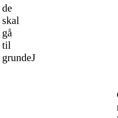
de
skal
gå
til
grunde
J