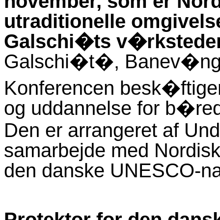
november, som er Nord
utraditionelle omgivel
Galschi�ts v�rksteder
Galschi�t�, Banev�nge
Konferencen besk�ftiger
og uddannelse for b�redy
Den er arrangeret af Unde
samarbejde med Nordisk 
den danske UNESCO-nat
Protektor for den dan