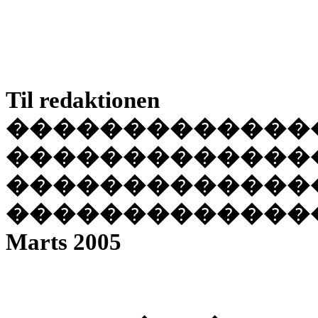
Til redaktionen
�������������
�������������
�������������
�������������
Marts 2005