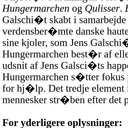
Hungermarchen
og
Qulisser
.
Galschi�t skabt i samarbejd
verdensber�mte danske haute 
sine kjoler, som Jens Galschi�
Hungermarchen best�r af elle
udsnit af Jens Galsci�ts hap
Hungermarchen s�tter fokus 
for hj�lp. Det tredje element
mennesker str�ben efter det p
For yderligere oplysninger: