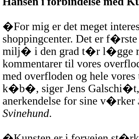
Hansen i forbindelse med 
�For mig er det meget interess
shoppingcenter. Det er f�rste
milj� i den grad t�r l�gge r
kommentarer til vores overfl
med overfloden og hele vores
k�b�, siger Jens Galschi�t, d
anerkendelse for sine v�rker
Svinehund
.
�Kunsten er i forvejen st�r