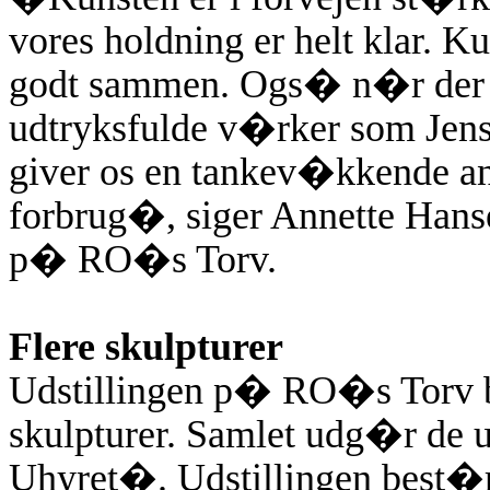
vores holdning er helt klar. 
godt sammen. Ogs� n�r der 
udtryksfulde v�rker som Jen
giver os en tankev�kkende anl
forbrug�, siger Annette Hans
p� RO�s Torv.
Flere skulpturer
Udstillingen p� RO�s Torv b
skulpturer. Samlet udg�r de
Uhyret�. Udstillingen best�r