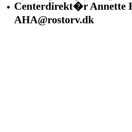
Centerdirekt�r Annette 
AHA@rostorv.dk