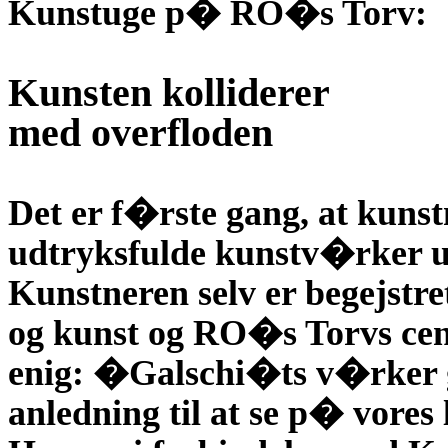
Kunstuge p� RO�s Torv:
Kunsten kolliderer
med overfloden
Det er f�rste gang, at kuns
udtryksfulde kunstv�rker uds
Kunstneren selv er begejstre
og kunst og RO�s Torvs cen
enig: �Galschi�ts v�rker 
anledning til at se p� vores