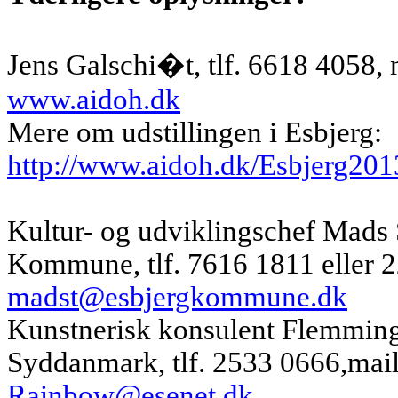
Jens Galschi�t,
tlf. 6618 4058
,
www.aidoh.dk
Mere om udstillingen i Esbjerg:
http://www.aidoh.dk/Esbjerg201
Kultur- og udviklingschef Mads
Kommune,
tlf. 7616 1811
eller 
madst@esbjergkommune.dk
Kunstnerisk konsulent Flemmin
Syddanmark,
tlf. 2533 0666
,mai
Rainbow@esenet.dk