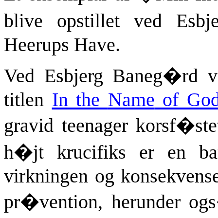
blive opstillet ved Es
Heerups Have.
Ved Esbjerg Baneg�rd vi
titlen
In the
Name
of Go
gravid teenager korsf�st
h�jt krucifiks er en ba
virkningen og konsekvens
pr�vention, herunder og