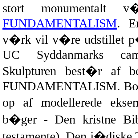
stort monumentalt v
FUNDAMENTALISM
. E
v�rk vil v�re udstillet
UC Syddanmarks cam
Skulpturen best�r af bo
FUNDAMENTALISM. Bogst
op af modellerede eksem
b�ger - Den kristne Bi
testamente), Den j�diske