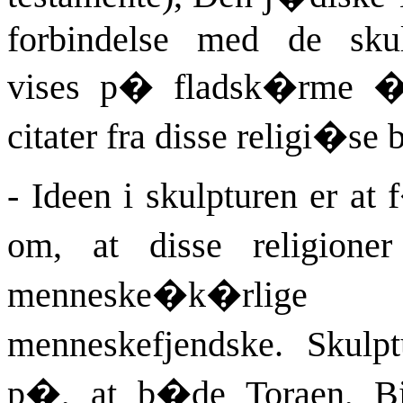
forbindelse med de skul
vises p� fladsk�rme 
citater fra disse religi�se
- Ideen i skulpturen er at
om, at disse religion
menneske�k�rli
menneskefjendske. Skulp
p�, at b�de Toraen, Bi