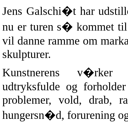
Jens Galschi�t har udstill
nu er turen s� kommet til
vil danne ramme om marka
skulpturer.
Kunstnerens v�rker
udtryksfulde og forholder
problemer, vold, drab, ra
hungersn�d, forurening og