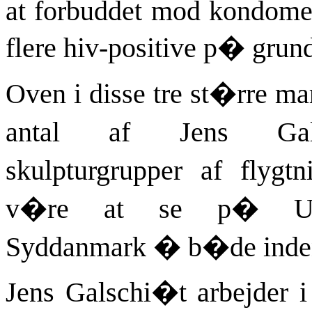
at forbuddet mod kondome
flere hiv-positive p� grund
Oven i disse tre st�rre mar
antal af Jens Gals
skulpturgrupper af flyg
v�re at se p�
U
Syddanmark � b�de inden
Jens Galschi�t arbejder 