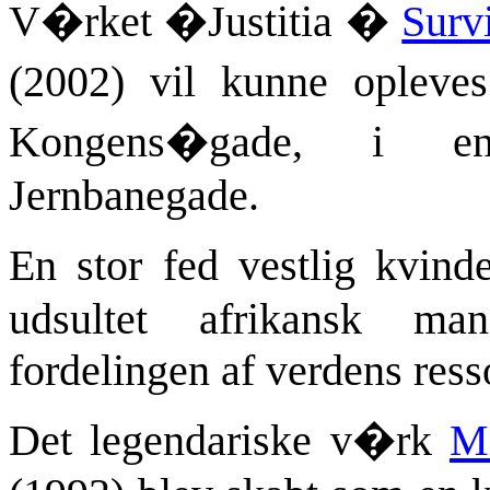
V�rket �
Justitia
�
Surv
(2002) vil kunne opleve
Kongens�gade, i 
Jernbanegade.
En stor fed vestlig kvin
udsultet afrikansk man
fordelingen af verdens ress
Det legendariske v�rk
M