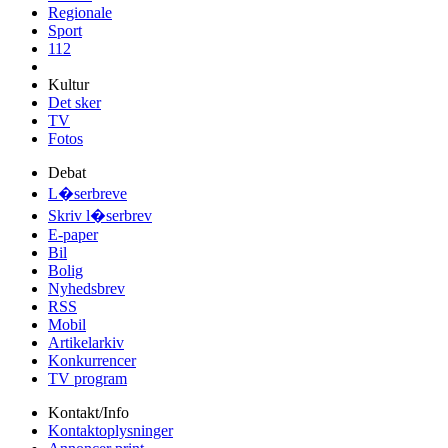
Regionale
Sport
112
Kultur
Det sker
TV
Fotos
Debat
L�serbreve
Skriv l�serbrev
E-paper
Bil
Bolig
Nyhedsbrev
RSS
Mobil
Artikelarkiv
Konkurrencer
TV program
Kontakt/Info
Kontaktoplysninger