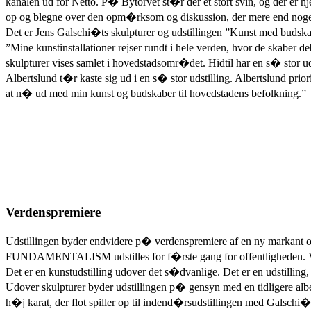
kanalen ud for Netto. P� Bytorvet st�r der et stort svin, og der er h
op og blegne over den opm�rksom og diskussion, der mere end nogen
Det er Jens Galschi�ts skulpturer og udstillingen ”Kunst med budskab
”Mine kunstinstallationer rejser rundt i hele verden, hvor de skaber 
skulpturer vises samlet i hovedstadsomr�det. Hidtil har en s� stor u
Albertslund t�r kaste sig ud i en s� stor udstilling. Albertslund prior
at n� ud med min kunst og budskaber til hovedstadens befolkning.”
Verdenspremiere
Udstillingen byder endvidere p� verdenspremiere af en ny markant og
FUNDAMENTALISM udstilles for f�rste gang for offentligheden. V
Det er en kunstudstilling udover det s�dvanlige. Det er en udstilling
Udover skulpturer byder udstillingen p� gensyn med en tidligere alb
h�j karat, der flot spiller op til indend�rsudstillingen med Galsch