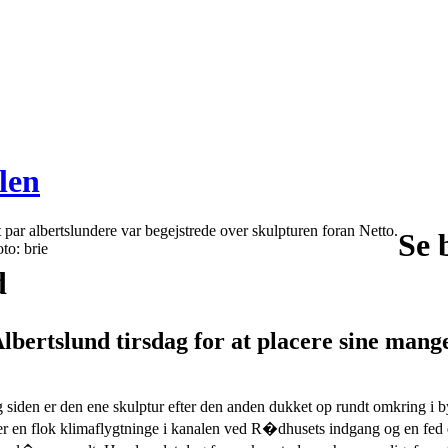
len
 par albertslundere var begejstrede over skulpturen foran Netto.
Se 
to: brie
d
lbertslund tirsdag for at placere sine man
g siden er den ene skulptur efter den anden dukket op rundt omkring i b
�r der en flok klimaflygtninge i kanalen ved R�dhusets indgang og en 