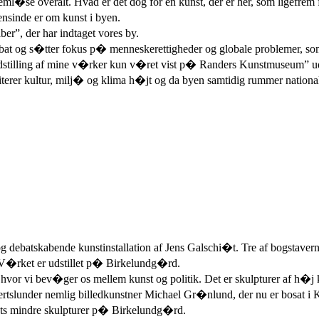
jeml�se overalt. Hvad er det dog for en kunst, der er her, som ligefre
sinde er om kunst i byen.
er”, der har indtaget vores by.
debat og s�tter fokus p� menneskerettigheder og globale problemer, som
dstilling af mine v�rker kun v�ret vist p� Randers Kunstmuseum” udtal
iterer kultur, milj� og klima h�jt og da byen samtidig rummer nationalit
 debatskabende kunstinstallation af Jens Galschi�t. Tre af bogstavern
�rket er udstillet p� Birkelundg�rd.
, hvor vi bev�ger os mellem kunst og politik. Det er skulpturer af h�j 
ertslunder nemlig billedkunstner Michael Gr�nlund, der nu er bosat i K
i�ts mindre skulpturer p� Birkelundg�rd.