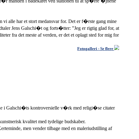
m f�r manden i badekaret ved stationen til at sp�rre �jnene
 vi alle har et stort medansvar for. Det er f�rste gang mine
er Jens Galschi�t og forts�tter: ”Jeg er rigtig glad for, at
eter fra det meste af verden, er det et oplagt sted for mig for
Fotogalleri - Se flere
e i Galschi�ts kontroversielle v�rk med religi�se citater
kunstnerisk kvalitet med tydelige budskaber.
erteminde, men vender tilbage med en maleriudstilling af