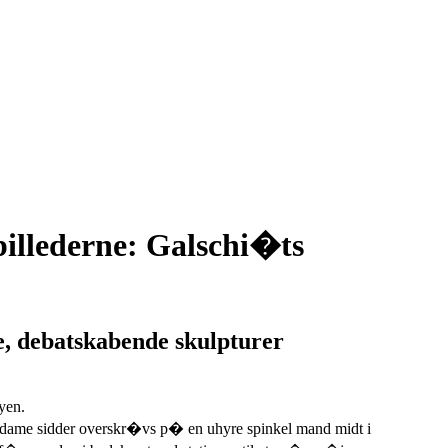
billederne: Galschi�ts
ge, debatskabende skulpturer
yen.
fed dame sidder overskr�vs p� en uhyre spinkel mand midt i