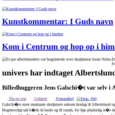
Kunstkommentar: I Guds navn
Kom i Centrum og hop op i him
Et
Fo
univers har indtaget Albertslun
Billedhuggeren Jens Galschi�t var selv i A
Tip en ven
Udskriv
Fotogalleri
Del
Galschi�ts store markante skulpturer ankom tirsdag til Albertslund o
Bogstaveligt talt b�de til lands og til vands, for lige pludselig st