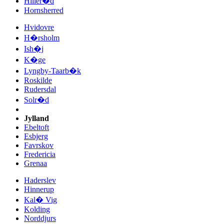
Hiller�d
Hornsherred
Hvidovre
H�rsholm
Ish�j
K�ge
Lyngby-Taarb�k
Roskilde
Rudersdal
Solr�d
Jylland
Ebeltoft
Esbjerg
Favrskov
Fredericia
Grenaa
Haderslev
Hinnerup
Kal� Vig
Kolding
Norddjurs