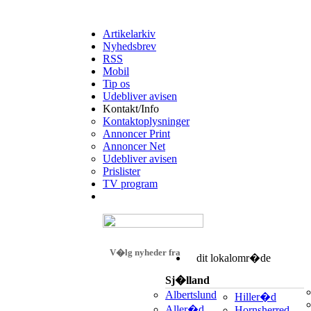
Artikelarkiv
Nyhedsbrev
RSS
Mobil
Tip os
Udebliver avisen
Kontakt/Info
Kontaktoplysninger
Annoncer Print
Annoncer Net
Udebliver avisen
Prislister
TV program
V�lg nyheder fra
dit lokalomr�de
Sj�lland
Albertslund
Hiller�d
Aller�d
Hornsherred