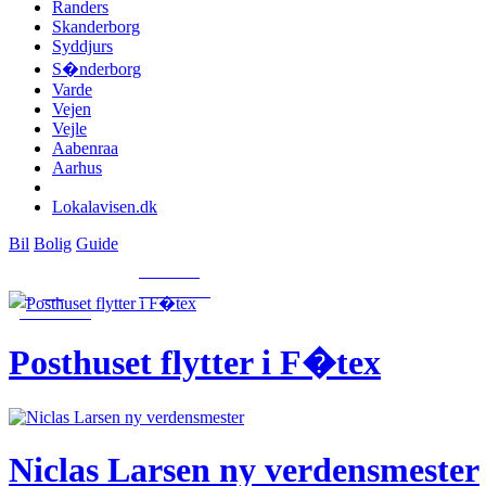
Randers
Skanderborg
Syddjurs
S�nderborg
Varde
Vejen
Vejle
Aabenraa
Aarhus
Lokalavisen.dk
Bil
Bolig
Guide
Tast-selv
annoncer
Ugens
annoncer
Posthuset flytter i F�tex
Niclas Larsen ny verdensmester