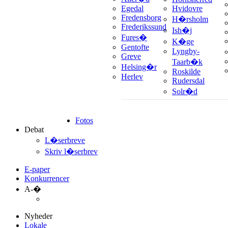
Egedal
Hvidovre
Fredensborg
H�rsholm
Frederikssund
Ish�j
Fures�
K�ge
Gentofte
Lyngby-
Greve
Taarb�k
Helsing�r
Roskilde
Herlev
Rudersdal
Solr�d
Fotos
Debat
L�serbreve
Skriv l�serbrev
E-paper
Konkurrencer
A-�
Nyheder
Lokale