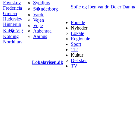
Favrskov
Syddjurs
Sofie og Iben vandt: De er Danm
Fredericia
S�nderborg
Grenaa
Varde
Haderslev
Vejen
Forside
Hinnerup
Vejle
Nyheder
Kal� Vig
Aabenraa
Lokale
Kolding
Aarhus
Regionale
Norddjurs
Sport
112
Kultur
Det sker
Lokalavisen.dk
TV