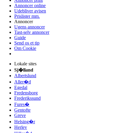
Annoncer print
Annoncer online
Udebliver avisen
Prislister mm.
Annoncer
Ugens annoncer
Tast-selv annoncer
Guide
Send os et tip
Om Cookie
Lokale sites
Sj�lland
Albertslund
Aller�d
Egedal
Fredensborg
Frederikssund
Fures�
Gentofte
Greve
Helsing�r
Herlev