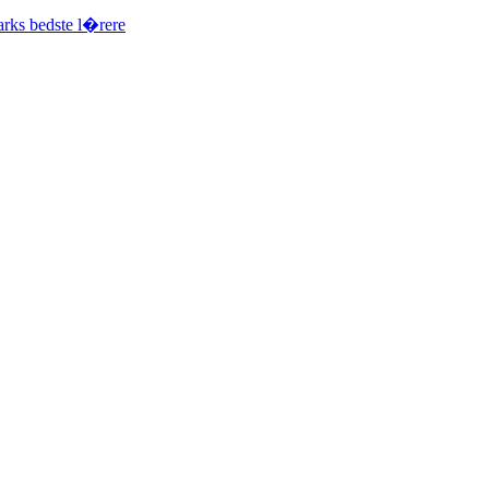
arks bedste l�rere