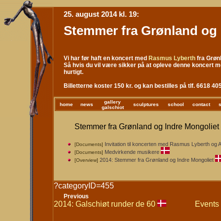
25. august 2014 kl. 19:
Stemmer fra Grønland og 
Vi har før haft en koncert med
Rasmus Lyberth
fra Grønl
Så hvis du vil være sikker på at opleve denne koncert me
hurtigt.
Billetterne koster 150 kr. og kan bestilles på tlf. 6618 40
gallery
home
news
sculptures
school
contact
galschiot
Stemmer fra Grønland og Indre Mongoliet 
Invitation til koncerten med Rasmus Lyberth og A
[Documents]
Medvirkende musikere
[Documents]
2014: Stemmer fra Grønland og Indre Mongoliet
[Overview]
?categoryID=455
Previous
2014: Galschiøt runder de 60
Events 