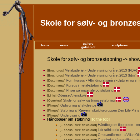
Skole for sølv- og bronze
gallery
home
news
sculptures
galschiot
Skole for sølv- og bronzestøbning -> show
Metalgalleriet - Undervisning foråret 2013 (PDF)
[Brochures]
Metalgalleriet - Undervisning foråret 2013 (html)
[Brochures]
Formkursus - Afbinding af små skulpturer og s
[Documents]
Kursus i metal-støbning
[Documents]
Priser på materiale og støbning
[Documents]
Odense Aftenskole
[Links]
Skole for sølv- og bronzestøbning
[Overview]
Opbygning af skolestue
[Photos]
Støbning af Ræven i skulpturgruppen Den Lille Prins
[Photos]
Undervisning
[Photos]
Håndbøger om støbning
[to the top]
Håndbog om fiberbeton - mod
[E-books - free download]
Lidt stilhistorie
[E-books - free download]
Om sandforme - af Allan Ol
[E-books - free download]
Om skulpturfremstilling - 
[E-books - free download]