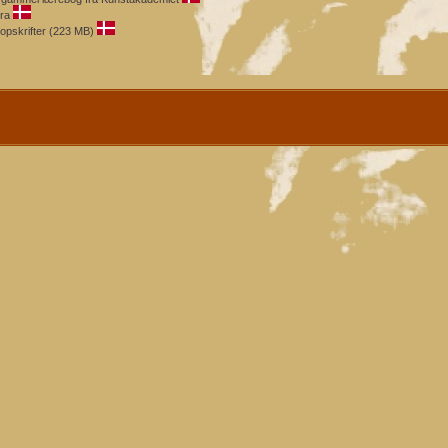
ura
opskrifter (223 MB)