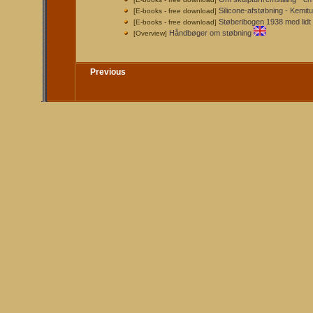
Silicone-afstøbning - Kemit
[E-books - free download]
Støberibogen 1938 med lidt 
[E-books - free download]
Håndbøger om støbning
[Overview]
Previous