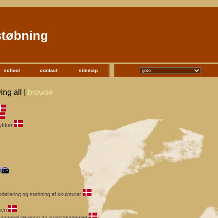
støbning
school
contact
sitemap
ing all |
browse
mykker
ellering og støbning af skulpturer
sen
en gammel lærebog fra Kunstakademiet